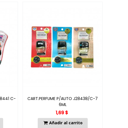
8441 C-
CART.PERFUME P/AUTO J28438/C-7
CART.PE
6ML
1,69 $
Añadir al carrito