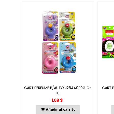
CART.PERFUME P/AUTO J28440 10G C-
CART.
10
1,69 $
Añadir al carrito