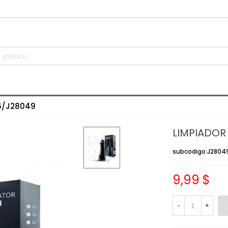
16/J28049
LIMPIADOR
subcodigo:J2804
9,99 $
-
+