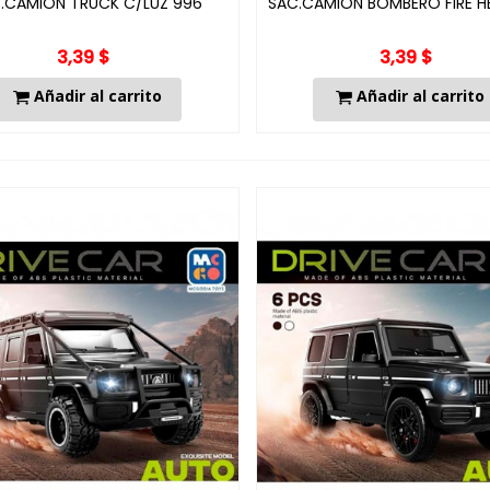
.CAMION TRUCK C/LUZ 996
SAC.CAMION BOMBERO FIRE H
3,39 $
3,39 $
Añadir al carrito
Añadir al carrito