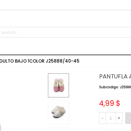
ADULTO BAJO 1COLOR J25888/40-45
PANTUFLA 
Subcodigo: J258
4,99 $
-
+