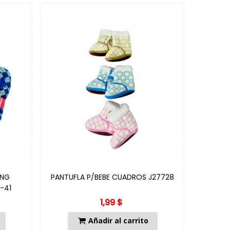
ING
PANTUFLA P/BEBE CUADROS J27728
PANTUFL
-41
1,99 $
Añadir al carrito