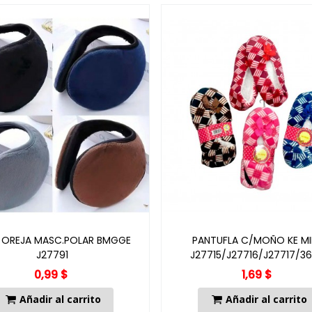
 OREJA MASC.POLAR BMGGE
PANTUFLA C/MOÑO KE M
J27791
J27715/J27716/J27717/36
0,99 $
1,69 $
Añadir al carrito
Añadir al carrito