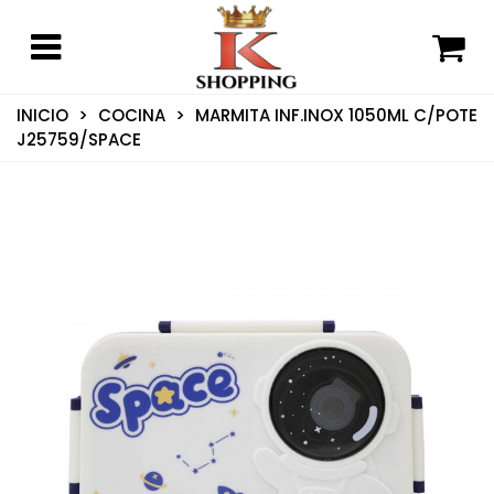
INICIO
>
COCINA
>
MARMITA INF.INOX 1050ML C/POTE
J25759/SPACE