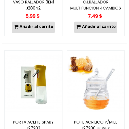
VASO RALLADOR 3EN1
CJ.RALLADOR
J28042
MULTIFUNCION 4CAMBIOS
J28037/GRATER
5,99 $
7,49 $
Añadir al carrito
Añadir al carrito
PORTA ACEITE SPARY
POTE ACRILICO P/MIEL
J27203
J27200 HONEY