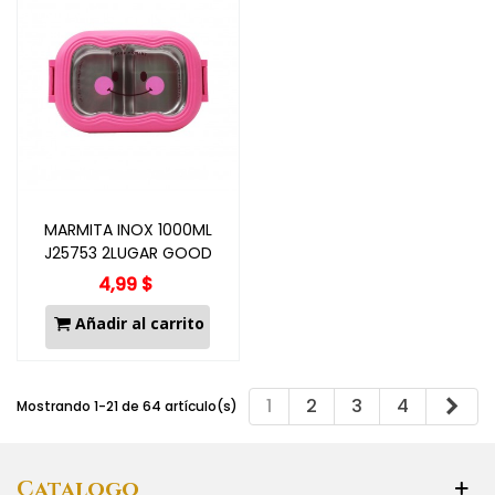
MARMITA INOX 1000ML
J25753 2LUGAR GOOD
MOMENT
4,99 $
Añadir al carrito
Sig
1
2
3
4
Mostrando 1-21 de 64 artículo(s)
Catalogo