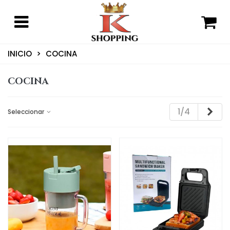
INICIO
>
COCINA
COCINA
Sig
1/4
Seleccionar