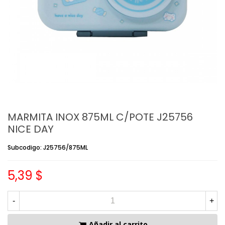
MARMITA INOX 875ML C/POTE J25756
NICE DAY
Subcodigo: J25756/875ML
5,39 $
-
+
Añadir al carrito