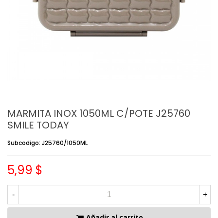
MARMITA INOX 1050ML C/POTE J25760
SMILE TODAY
Subcodigo: J25760/1050ML
5,99 $
-
+
Añadir al carrito