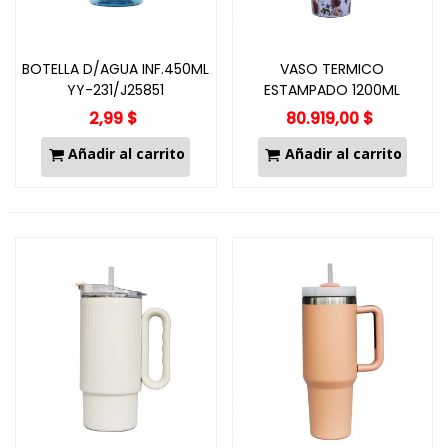
BOTELLA D/AGUA INF.450ML
VASO TERMICO
YY-231/J25851
ESTAMPADO 1200ML
J25935 UL-413
2,99 $
80.919,00 $
Añadir al carrito
Añadir al carrito