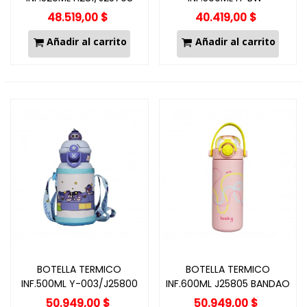
1447/J25799
48.519,00 $
40.419,00 $
Añadir al carrito
Añadir al carrito
BOTELLA TERMICO
BOTELLA TERMICO
INF.500ML Y-003/J25800
INF.600ML J25805 BANDAO
THI-8610
50.949,00 $
50.949,00 $