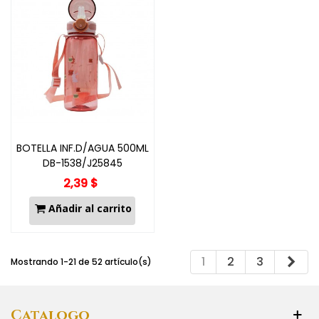
BOTELLA INF.D/AGUA 500ML
DB-1538/J25845
2,39 $
Añadir al carrito
Sig
1
2
3
Mostrando 1-21 de 52 artículo(s)
Catalogo