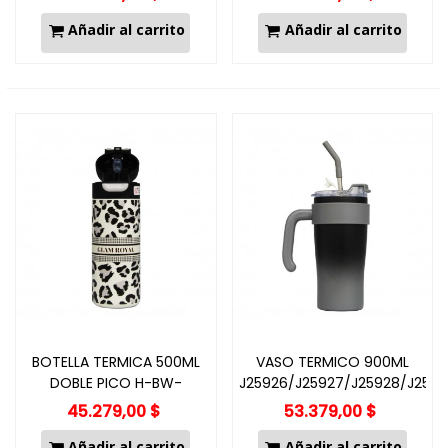
Añadir al carrito
Añadir al carrito
BOTELLA TERMICA 500ML
VASO TERMICO 900ML
DOBLE PICO H-BW-
J25926/J25927/J25928/J2592
1449/J25796
45.279,00 $
53.379,00 $
Añadir al carrito
Añadir al carrito