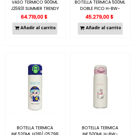
VASO TERMICO 900ML
BOTELLA TERMICA 500ML
J25931 SUMMER TRENDY
DOBLE PICO H-BW-
1451/J25797
64.719,00 $
45.279,00 $
Añadir al carrito
Añadir al carrito
BOTELLA TERMICA
BOTELLA TERMICA
INF.520ML H281/J25798
INF.500ML H-BW-