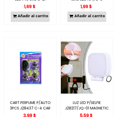
1,69 $
1,99 $
Añadir al carrito
Añadir al carrito
CART.PERFUME P/AUTO
LUZ LED P/SELFIE
3PCS J28437 C-4 CAR
J28217/JQ-01 MAGNETIC
FRESH
LED
3,99 $
5,59 $