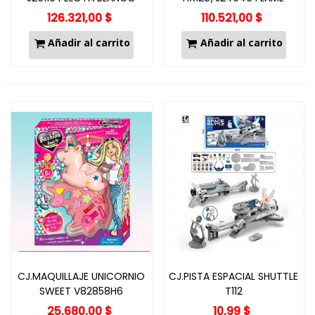
AROMATHERAR
126.321,00 $
110.521,00 $
Añadir al carrito
Añadir al carrito
CJ.MAQUILLAJE UNICORNIO
CJ.PISTA ESPACIAL SHUTTLE
SWEET V82858H6
T112
25.680,00 $
10,99 $