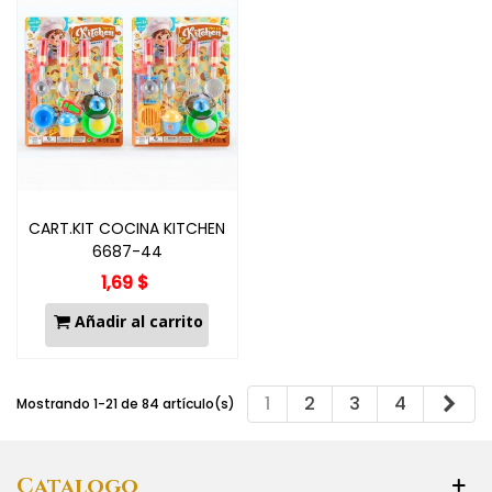
CART.KIT COCINA KITCHEN
6687-44
1,69 $
Añadir al carrito
Sig
1
2
3
4
Mostrando 1-21 de 84 artículo(s)
Catalogo