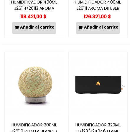
HUMIDIFICADOR 400ML
HUMIDIFICADOR 400ML
J26114/26113 AROMA
J26111 AROMA DIFUSER
DIFUSER
118.421,00 $
126.321,00 $
Añadir al carrito
Añadir al carrito
HUMIDIFICADOR 200ML
HUMIDIFICADOR 320ML
J26110 PELOTA BLANCO
HX128/J24046 FLAME