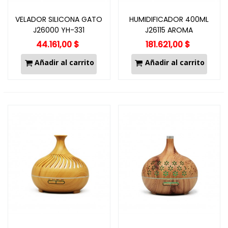
VELADOR SILICONA GATO
HUMIDIFICADOR 400ML
J26000 YH-331
J26115 AROMA
DIFUSER/7049
44.161,00 $
181.621,00 $
Añadir al carrito
Añadir al carrito