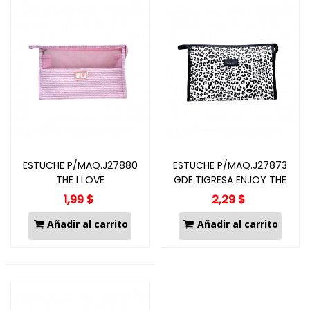
ESTUCHE P/MAQ.J27880
ESTUCHE P/MAQ.J27873
THE I LOVE
GDE.TIGRESA ENJOY THE
MOMENT
1,99 $
2,29 $
Añadir al carrito
Añadir al carrito