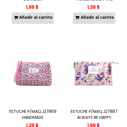
MOMENT
1,99 $
1,39 $
Añadir al carrito
Añadir al carrito
ESTUCHE P/MAQ.J27869
ESTUCHE P/MAQ.J27887
HANDMADE
ALWAYS BE HAPPY
FLOREADO
1,29 $
1,99 $