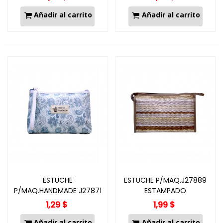
Añadir al carrito
Añadir al carrito
ESTUCHE
ESTUCHE P/MAQ.J27889
P/MAQ.HANDMADE J27871
ESTAMPADO
21X13X3.5CM
1,29 $
1,99 $
Añadir al carrito
Añadir al carrito